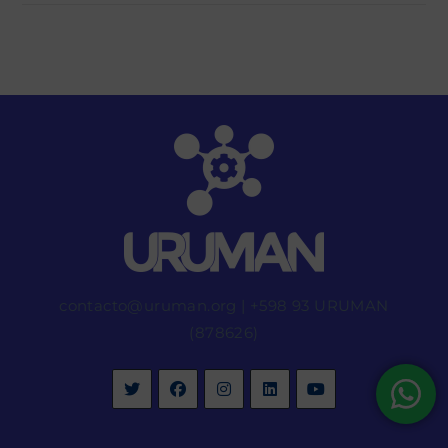
contacto@uruman.org
|
+598 93 URUMAN
(878626)