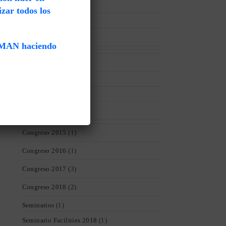
Cursos
(82)
zar todos los
Eventos Regionales
(2)
Fray Bentos 2016
(1)
UMAN haciendo
Congreso 2022
(1)
Eventos
(17)
Congreso 2014
(8)
Principal Congreso
(8)
Congreso 2015
(1)
Congreso 2016
(1)
Congreso 2017
(3)
Congreso 2018
(2)
Seminarios
(1)
Seminario Facilities 2018
(1)