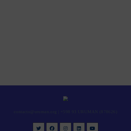
contacto@uruman.org
|
+598 93 URUMAN (878626)