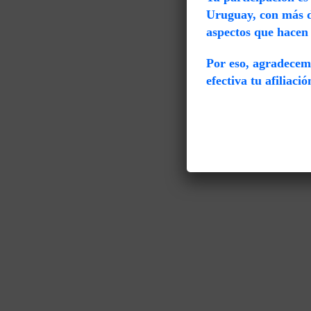
Uruguay, con más de
aspectos que hacen 
Por eso, agradece
efectiva tu afiliaci