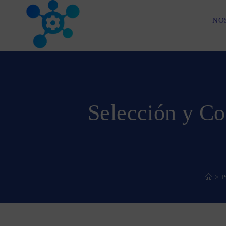
Saltar
al
NO
contenido
Selección y Co
>
P