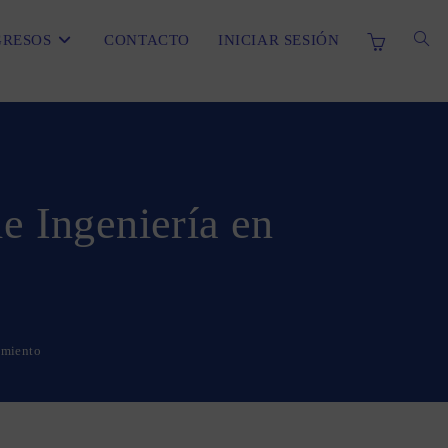
ALT
RESOS
CONTACTO
INICIAR SESIÓN
BÚS
DE
e Ingeniería en
LA
imiento
WEB