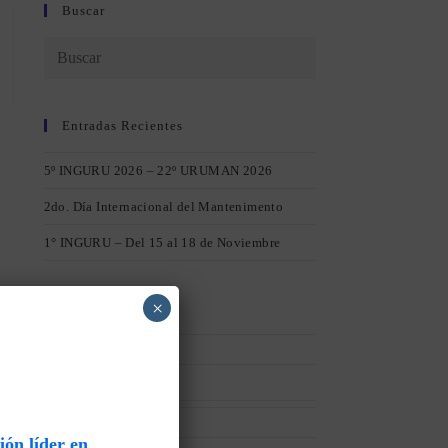
Buscar
Entradas Recientes
5º INGURU 2026 – 22º URUMAN 2026
2do. Día Internacional del Mantenimento
1° INGURU – Del 15 al 18 de Noviembre
×
Categorías
Afiliaciones
(1)
acerca_uruman
(1)
Capacitación
(84)
ón líder en