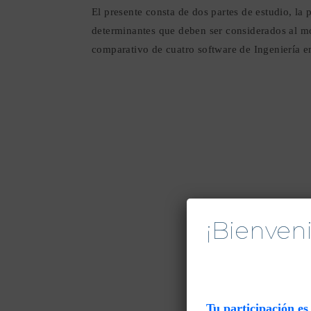
El presente consta de dos partes de estudio, la 
determinantes que deben ser considerados al m
comparativo de cuatro software de Ingeniería 
¡Bienve
Tu participación e