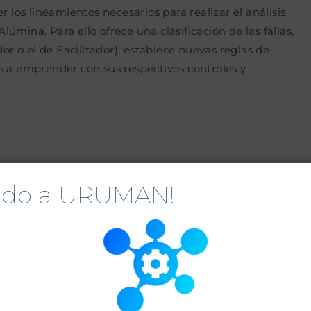
r los lineamientos necesarios para realizar el análisis
mina. Para ello ofrece una clasificación de las fallas,
dor o el de Facilitador), establece nuevas reglas de
s a emprender con sus respectivos controles y
nido a URUMAN!