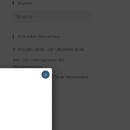
Buscar
Entradas Recientes
5º INGURU 2026 – 22º URUMAN 2026
2do. Día Internacional del
Mantenimento
×
1° INGURU – Del 15 al 18 de Noviembre
Categorías
Afiliaciones
(1)
acerca_uruman
(1)