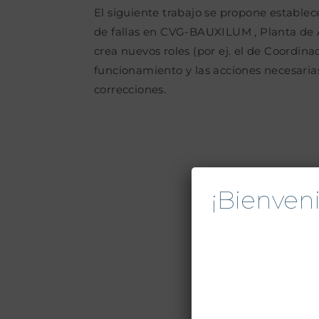
El siguiente trabajo se propone establece
de fallas en CVG-BAUXILUM , Planta de Alú
crea nuevos roles (por ej. el de Coordina
funcionamiento y las acciones necesaria
correcciones.
¡Bienve