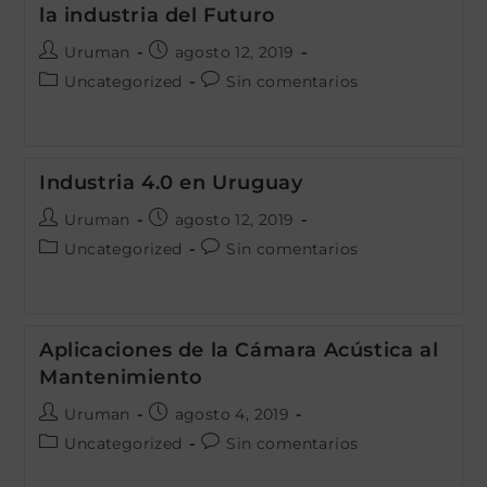
la industria del Futuro
Autor
Publicación
Uruman
agosto 12, 2019
de
de
Categoría
Comentarios
Uncategorized
Sin comentarios
la
la
de
de
entrada:
entrada:
la
la
entrada:
entrada:
Industria 4.0 en Uruguay
Autor
Publicación
Uruman
agosto 12, 2019
de
de
Categoría
Comentarios
Uncategorized
Sin comentarios
la
la
de
de
entrada:
entrada:
la
la
entrada:
entrada:
Aplicaciones de la Cámara Acústica al
Mantenimiento
Autor
Publicación
Uruman
agosto 4, 2019
de
de
Categoría
Comentarios
Uncategorized
Sin comentarios
la
la
de
de
entrada:
entrada: