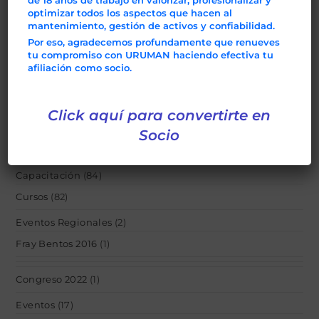
optimizar todos los aspectos que hacen al
2do. Día Internacional del Mantenimento
mantenimiento, gestión de activos y confiabilidad.
Por eso, agradecemos profundamente que renueves
1° INGURU – Del 15 al 18 de Noviembre
tu compromiso con URUMAN haciendo efectiva tu
afiliación como socio.
Categorías
Click aquí para convertirte en
Afiliaciones
(1)
Socio
acerca_uruman
(1)
Capacitación
(84)
Cursos
(82)
Eventos Regionales
(2)
Fray Bentos 2016
(1)
Congreso 2022
(1)
Eventos
(17)