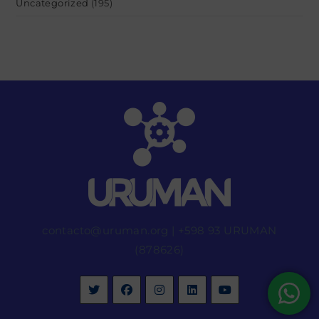
Uncategorized
(195)
contacto@uruman.org
|
+598 93 URUMAN
(878626)