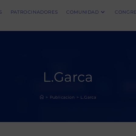
S
PATROCINADORES
COMUNIDAD
CONGR
L.Garca
>
Publicacion
>
L.Garca