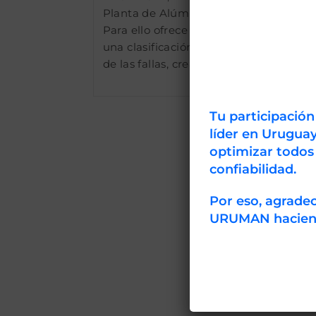
Planta de Alúmina.
Para ello ofrece
una clasificación
de las fallas, crea…
Tu participació
líder en Uruguay
optimizar todos
confiabilidad.
Por eso, agrad
URUMAN haciendo