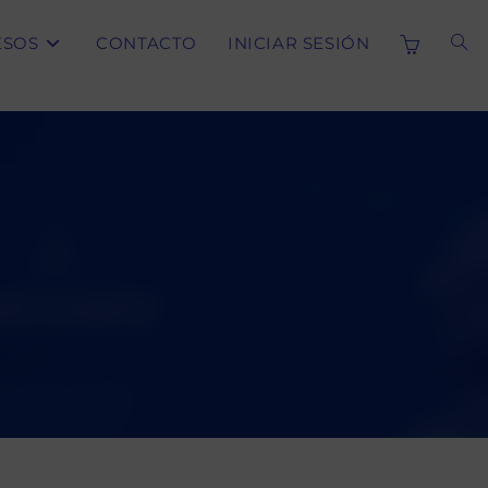
ESOS
CONTACTO
INICIAR SESIÓN
ALT
BÚS
DE
LA
WE