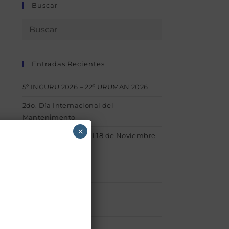
Buscar
Entradas Recientes
5º INGURU 2026 – 22º URUMAN 2026
2do. Día Internacional del
Mantenimento
×
1° INGURU – Del 15 al 18 de Noviembre
Categorías
Afiliaciones
(1)
acerca_uruman
(1)